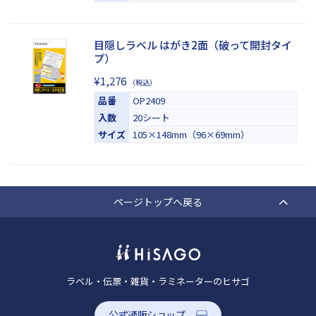
目隠しラベル はがき2面（破って開封タイ
プ）
¥1,276
（税込）
品番
OP2409
入数
20シート
サイズ
105×148mm（96×69mm）
ページトップへ戻る
ラベル・伝票・雑貨・ラミネーターのヒサゴ
公式通販ショップ