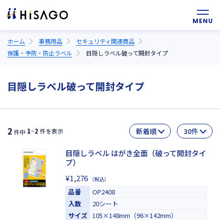
ホーム
事務用品
セキュリティ関連商品
保護・予防・防止ラベル
目隠しラベル破って開封タイプ
目隠しラベル破って開封タイプ
2
1
2
~
件を表示
件中
目隠しラベル はがき全面（破って開封タイ
プ）
¥1,276
（税込）
品番
OP2408
入数
20シート
サイズ
105×148mm（96×142mm）