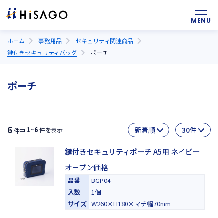
ホーム
事務用品
セキュリティ関連商品
鍵付きセキュリティバッグ
ポーチ
ポーチ
6
1
6
~
件を表示
件中
鍵付きセキュリティポーチ A5用 ネイビー
オープン価格
品番
BGP04
入数
1個
サイズ
W260×H180×マチ幅70mm