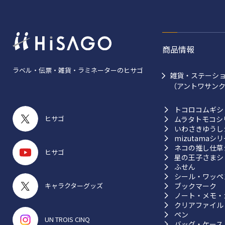
商品情報
ラベル・伝票・雑貨・ラミネーターのヒサゴ
雑貨・ステーシ
（アントワサン
トコロコムギシ
ヒサゴ
ムラタトモコシ
いわさきゆうし
mizutamaシ
ネコの推し仕草
ヒサゴ
星の王子さまシ
ふせん
シール・ワッペ
ブックマーク
キャラクターグッズ
ノート・メモ・
クリアファイル
ペン
UN TROIS CINQ
バッグ・ケース