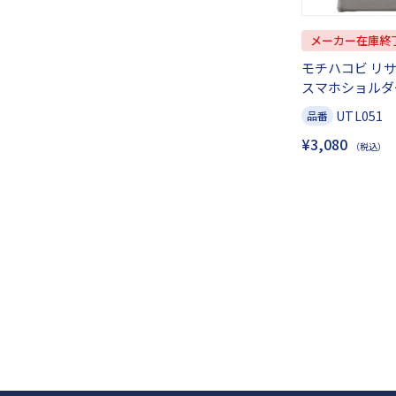
メーカー在庫終
モチハコビ リ
スマホショルダ
UTL051
品番
¥3,080
（税込）