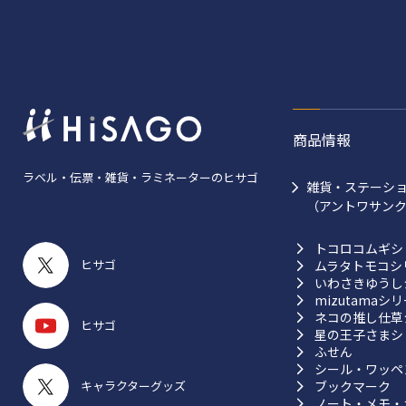
商品情報
ラベル・伝票・雑貨・ラミネーターのヒサゴ
雑貨・ステーシ
（アントワサン
トコロコムギシ
ヒサゴ
ムラタトモコシ
いわさきゆうし
mizutamaシ
ネコの推し仕草
ヒサゴ
星の王子さまシ
ふせん
シール・ワッペ
ブックマーク
キャラクターグッズ
ノート・メモ・