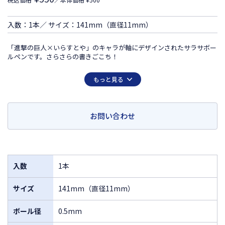
入数：1本／ サイズ：141mm（直径11mm）
「進撃の巨人×いらすとや」のキャラが軸にデザインされたサラサボー
ルペンです。さらさらの書きごこち！
この商品は日本国外での販売は許諾されておりません
もっと見る
FOR SALE ONLY IN JAPAN
MADE IN JAPAN
お問い合わせ
入数
1本
サイズ
141mm（直径11mm）
ボール径
0.5mm