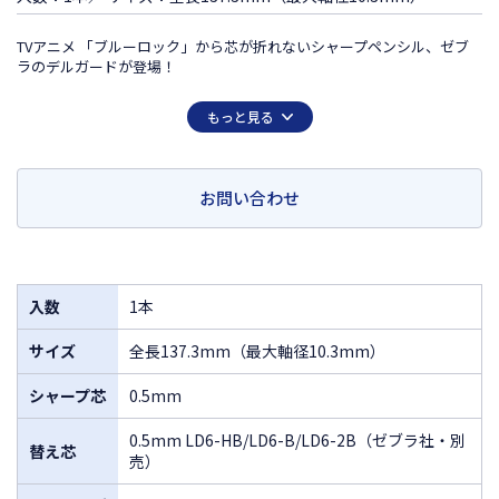
TVアニメ 「ブルーロック」から芯が折れないシャープペンシル、ゼブ
ラのデルガードが登場！
この商品は日本国外での販売は許諾されておりません
もっと見る
FOR SALE ONLY IN JAPAN
MADE IN JAPAN
お問い合わせ
入数
1本
サイズ
全長137.3mm（最大軸径10.3mm）
シャープ芯
0.5mm
0.5mm LD6-HB/LD6-B/LD6-2B（ゼブラ社・別
替え芯
売）