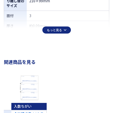
り離し後の
210×99mm
サイズ
面付
3
厚さ
約0.09mm
もっと見る
関連商品を見る
入数ちがい