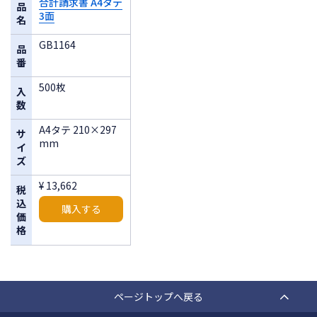
合計請求書 A4タテ
品
3面
名
GB1164
品
番
500枚
入
数
A4タテ 210×297
サ
mm
イ
ズ
¥ 13,662
税
込
購入する
価
格
ページトップへ戻る