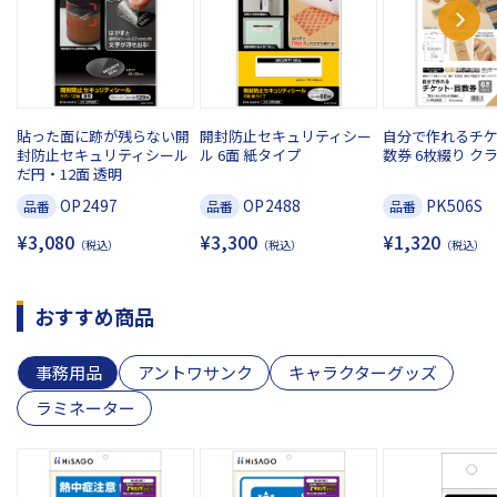
貼った面に跡が残らない開
開封防止セキュリティシー
自分で作れるチ
封防止セキュリティシール
ル 6面 紙タイプ
数券 6枚綴り ク
だ円・12面 透明
OP2497
OP2488
PK506S
品番
品番
品番
¥3,080
¥3,300
¥1,320
（税込）
（税込）
（税込）
おすすめ商品
事務用品
アントワサンク
キャラクターグッズ
ラミネーター