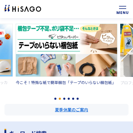
ッカ
今こそ！特殊な紙で簡単梱包「テープのいらない梱包紙」
プロフ
夏季休業のご案内
キーワード検索