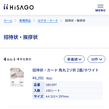
ホーム
事務用品
はがき・カード
招待状・挨拶状
招待状・挨拶状
4
1
4
~
件を表示
件中
招待状・カード 角丸 2ツ折 2面/ホワイト
¥6,292
（税込）
品番
GB1097
入数
100シート
サイズ
A4 210×297mm