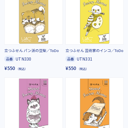
立つふせん パン派の豆柴／ToDo
立つふせん 芸術家のインコ／ToDo
UTN330
UTN331
品番
品番
¥550
¥550
（税込）
（税込）