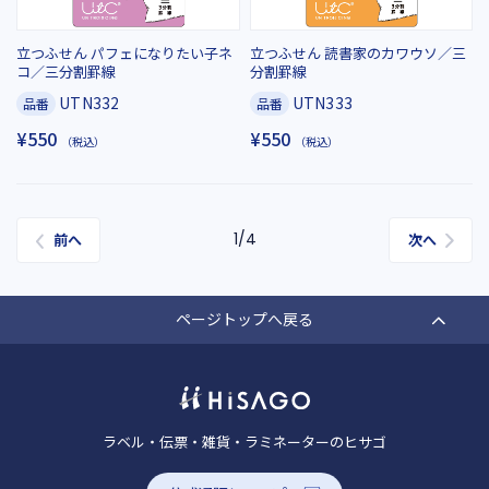
立つふせん パフェになりたい子ネ
立つふせん 読書家のカワウソ／三
コ／三分割罫線
分割罫線
UTN332
UTN333
品番
品番
¥550
¥550
（税込）
（税込）
1/4
前へ
次へ
ページトップへ戻る
ラベル・伝票・雑貨・ラミネーターのヒサゴ