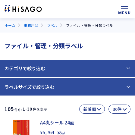
ホーム
事務用品
ラベル
ファイル・管理・分類ラベル
ファイル・管理・分類ラベル
カテゴリで絞り込む
ラベルサイズで絞り込む
インデックス
横
縦
105
mm
mm
1
30
~
件を表示
件中
カラー
mm
A4丸シール 24面
¥5,764
（税込）