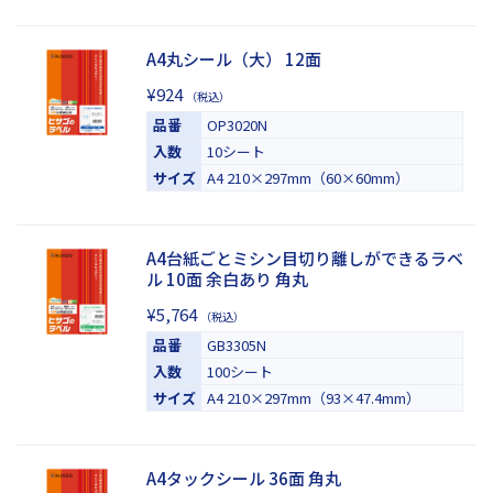
A4丸シール（大） 12面
¥924
（税込）
品番
OP3020N
入数
10シート
サイズ
A4 210×297mm（60×60mm）
A4台紙ごとミシン目切り離しができるラベ
ル 10面 余白あり 角丸
¥5,764
（税込）
品番
GB3305N
入数
100シート
サイズ
A4 210×297mm（93×47.4mm）
A4タックシール 36面 角丸