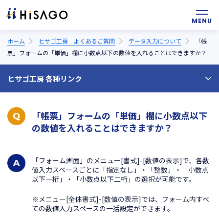
ホーム
ヒサゴ工房 よくあるご質問
データ入力について
「帳
票」フォームの「単価」欄に小数点以下の数値を入れることはできますか？
ヒサゴ工房 各種リンク
ヒサゴ工房トップ
よくあるご質問
「帳票」フォームの「単価」欄に小数点以下
の数値を入れることはできますか？
お問い合わせ
「フォーム画面」のメニュー[書式]-[数値の表示]で、各数
値入力スペースごとに「指定なし」・「整数」・「小数点
以下一桁」・「小数点以下二桁」の選択が可能です。
※メニュー[全体書式]-[数値の表示]では、フォーム内すべ
ての数値入力スペースの一括設定ができます。