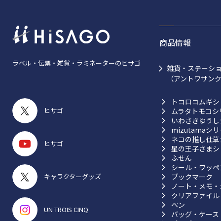
商品情報
ラベル・伝票・雑貨・ラミネーターのヒサゴ
雑貨・ステーシ
（アントワサン
トコロコムギシ
ヒサゴ
ムラタトモコシ
いわさきゆうし
mizutamaシ
ネコの推し仕草
ヒサゴ
星の王子さまシ
ふせん
シール・ワッペ
ブックマーク
キャラクターグッズ
ノート・メモ・
クリアファイル
ペン
UN TROIS CINQ
バッグ・ケース