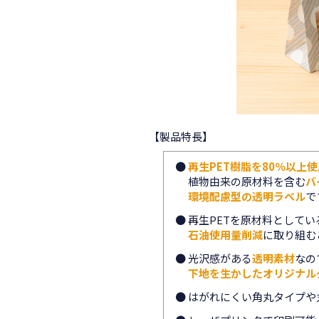
【製品特長】
●
再生PET樹脂を80％以上
植物由来の原材料を含む
バ
環境配慮型の透明ラベル
で
● 再生PETを原材料として
石油使用量削減
に取り組む
● 光沢感がある
透明素材
なの
下地を生かしたオリジナル
● はがれにくい角丸タイプや