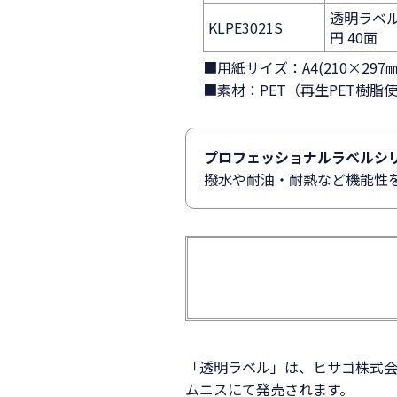
透明ラベル 
KLPE3021S
円 40面
■用紙サイズ：A4(210×29
■素材：PET（再生PET樹脂
プロフェッショナルラベルシ
撥水や耐油・耐熱など機能性を
「透明ラベル」は、ヒサゴ株式会
ムニスにて発売されます。