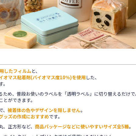
使用したフィルム
と、
イオマス粘着剤(バイオマス度10％)を使用
した、
す。
いるため、普段お使いのラベルを「透明ラベル」に切り替えるだけで
ことができます。
で、
被着体の色やデザインを隠しません
。
グッズの作成におすすめ
です。
丸、正方形など、
商品パッケージなどに使いやすいサイズ全5種
。