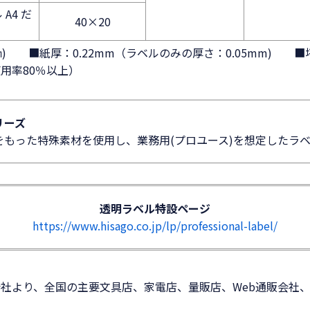
A4 だ
40×20
7㎜) ■紙厚：0.22mm（ラベルのみの厚さ：0.05mm) ■坪
使用率80％以上）
リーズ
もった特殊素材を使用し、業務用(プロユース)を想定したラ
透明ラベル特設ページ
https://www.hisago.co.jp/lp/professional-label/
社より、全国の主要文具店、家電店、量販店、Web通販会社