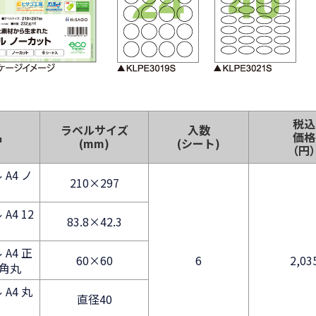
税込
ラベルサイズ
入数
名
価格
(mm)
(シート)
（円
A4 ノ
210×297
A4 12
83.8×42.3
A4 正
60×60
6
2,03
 角丸
A4 丸
直径40