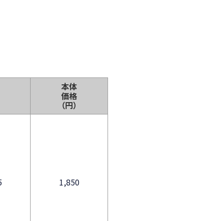
本体
価格
）
（円）
5
1,850