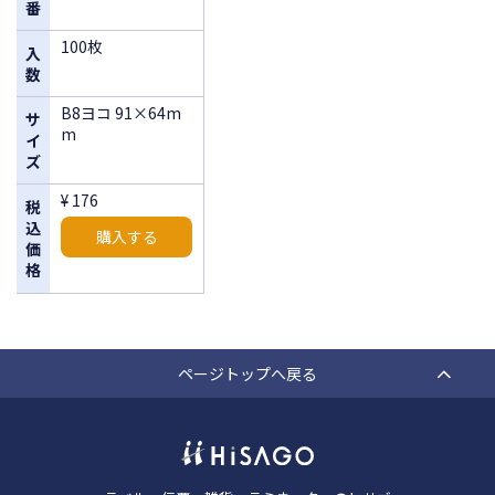
番
100枚
入
数
B8ヨコ 91×64m
サ
m
イ
ズ
¥ 176
税
込
購入する
価
格
ページトップへ戻る