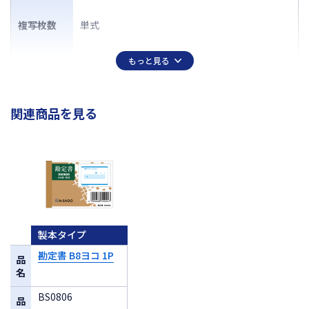
複写枚数
単式
もっと見る
関連商品を見る
製本タイプ
勘定書 B8ヨコ 1P
品
名
BS0806
品