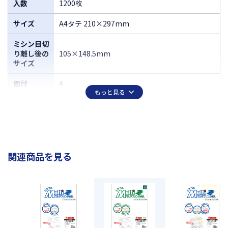
入数
1200枚
サイズ
A4タテ 210×297mm
ミシン目切
り離し後の
105×148.5mm
サイズ
面付
4
もっと見る
厚さ
約0.09mm
関連商品を見る