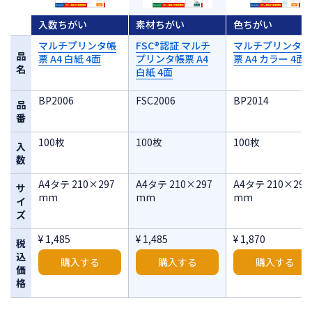
入数ちがい
素材ちがい
色ちがい
マルチプリンタ帳
FSC®認証 マルチ
マルチプリンタ帳
品
票 A4 白紙 4面
プリンタ帳票 A4
票 A4 カラー 4面
名
白紙 4面
BP2006
FSC2006
BP2014
品
番
100枚
100枚
100枚
入
数
A4タテ 210×297
A4タテ 210×297
A4タテ 210×297
サ
mm
mm
mm
イ
ズ
¥ 1,485
¥ 1,485
¥ 1,870
税
込
購入する
購入する
購入する
価
格