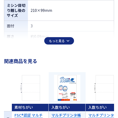
ミシン目切
り離し後の
210×99mm
サイズ
面付
3
厚さ
約0.09mm
もっと見る
関連商品を見る
素材ちがい
入数ちがい
入数ちがい
FSC®認証 マルチ
マルチプリンタ帳
マルチプリンタ帳