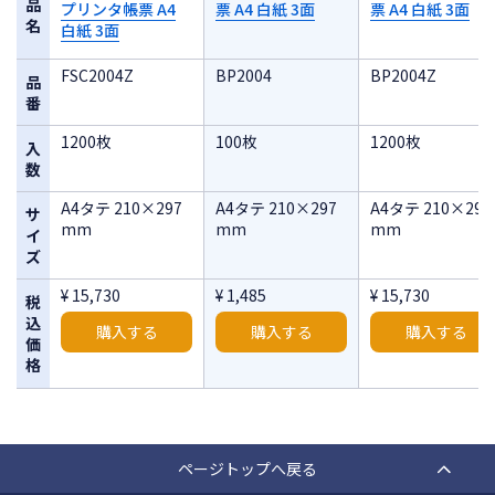
品
プリンタ帳票 A4
票 A4 白紙 3面
票 A4 白紙 3面
名
白紙 3面
FSC2004Z
BP2004
BP2004Z
品
番
1200枚
100枚
1200枚
入
数
A4タテ 210×297
A4タテ 210×297
A4タテ 210×297
サ
mm
mm
mm
イ
ズ
¥ 15,730
¥ 1,485
¥ 15,730
税
込
購入する
購入する
購入する
価
格
ページトップへ戻る