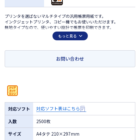
プリンタを選ばないマルチタイプの汎用帳票用紙です。
インクジェットプリンタ、コピー機でもお使いいただけます。
無地タイプなので、使いやすい設計で帳票を印刷できます。
切り離しやすく切り口キレイなミシン目加工（クリアカットミシン）を
もっと見る
採用。
※「マルチプリンタ帳票」は、ヒサゴ株式会社の登録商標です。
お問い合わせ
対応ソフト表はこちら
対応ソフト
入数
2500枚
サイズ
A4タテ 210×297mm