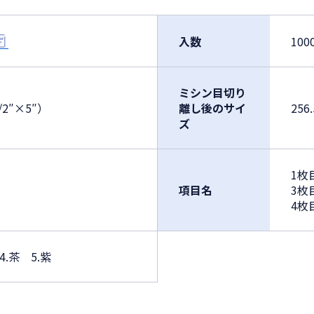
入数
10
ミシン目切り
/2″×5″）
離し後のサイ
256
ズ
1枚
項目名
3枚
4枚
4.茶 5.紫