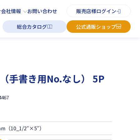
PDFチラシ
よくあるご質問
お知らせ
お問い合わせ
せ
会社情報
お問い合わせ
販売店様ログイン
総合カタログ
公式通販ショップ
手書き用No.なし） 5P
4467
m（10_1/2″×5″）