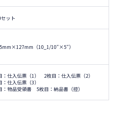
00セット
.5mm×127mm（10_1/10″×5″）
目：仕入伝票（1） 2枚目：仕入伝票（2）
目：仕入伝票（3）
目：物品受領書 5枚目：納品書（控）