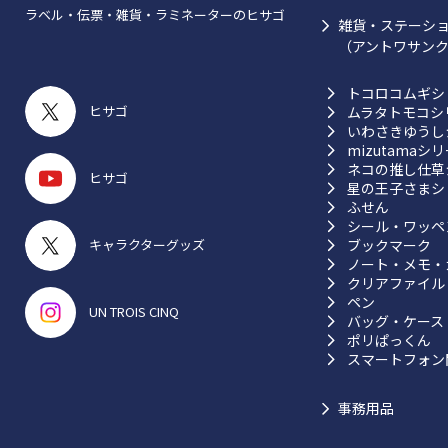
ラベル・伝票・雑貨・ラミネーターのヒサゴ
雑貨・ステーシ
（アントワサン
トコロコムギシ
ヒサゴ
ムラタトモコシ
いわさきゆうし
mizutamaシ
ネコの推し仕草
ヒサゴ
星の王子さまシ
ふせん
シール・ワッペ
ブックマーク
キャラクターグッズ
ノート・メモ・
クリアファイル
ペン
UN TROIS CINQ
バッグ・ケース
ポリぱっくん
スマートフォン
事務用品