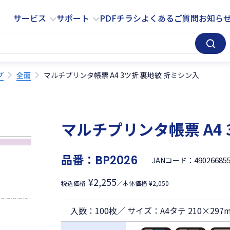
サービス
サポート
サービス
サポート
PDFチラシ
よくあるご質問
お知ら
プ
全面
マルチプリンタ帳票 A4 3ツ折 裏地紋 折ミシン入
マルチプリンタ帳票 A4 
品番：
BP2026
49026685
JANコード：
¥2,255
税込価格
／本体価格 ¥2,050
入数：100枚／ サイズ：A4タテ 210×297