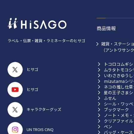
商品情報
ラベル・伝票・雑貨・ラミネーターのヒサゴ
雑貨・ステーシ
（アントワサン
トコロコムギシ
ヒサゴ
ムラタトモコシ
いわさきゆうし
mizutamaシ
ネコの推し仕草
ヒサゴ
星の王子さまシ
ふせん
シール・ワッペ
ブックマーク
キャラクターグッズ
ノート・メモ・
クリアファイル
ペン
UN TROIS CINQ
バッグ・ケース