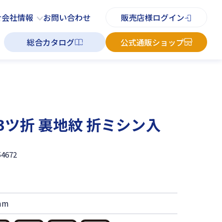
PDFチラシ
よくあるご質問
お知らせ
お問い合わせ
せ
会社情報
お問い合わせ
販売店様ログイン
総合カタログ
公式通販ショップ
3ツ折 裏地紋 折ミシン入
54672
mm