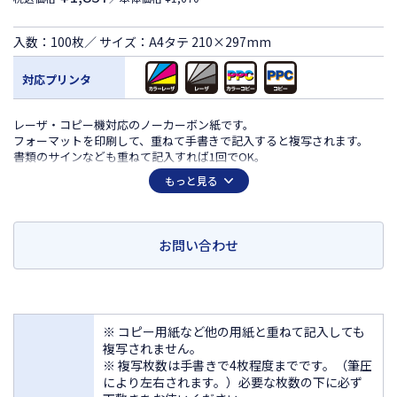
入数：100枚／ サイズ：A4タテ 210×297mm
対応プリンタ
レーザ・コピー機対応のノーカーボン紙です。
フォーマットを印刷して、重ねて手書きで記入すると複写されます。
書類のサインなども重ねて記入すれば1回でOK。
申し込み確認書や、覚書など、記載内容の多い書面に便利です。
もっと見る
書面の内容によって、色を組み合わせて使うと、識別するのに便利で
す。
複写は、青色発色です。
※「マルチプリンタ帳票」は、ヒサゴ株式会社の登録商標です。
お問い合わせ
※ コピー用紙など他の用紙と重ねて記入しても
複写されません。
※ 複写枚数は手書きで4枚程度までです。（筆圧
により左右されます。）必要な枚数の下に必ず