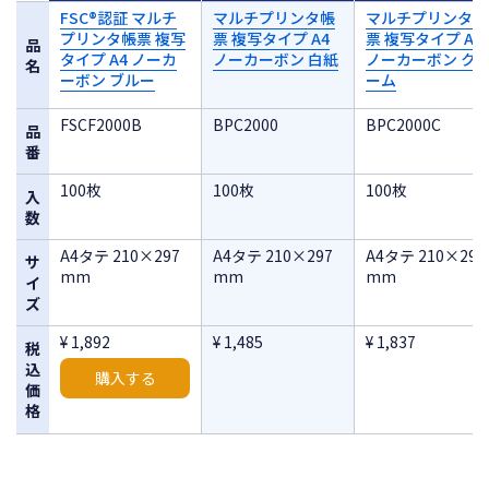
FSC®認証 マルチ
マルチプリンタ帳
マルチプリンタ帳
プリンタ帳票 複写
票 複写タイプ A4
票 複写タイプ A4
品
タイプ A4 ノーカ
ノーカーボン 白紙
ノーカーボン ク
名
ーボン ブルー
ーム
FSCF2000B
BPC2000
BPC2000C
品
番
100枚
100枚
100枚
入
数
A4タテ 210×297
A4タテ 210×297
A4タテ 210×297
サ
mm
mm
mm
イ
ズ
¥ 1,892
¥ 1,485
¥ 1,837
税
込
購入する
価
格