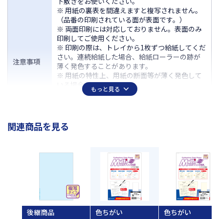
下敷きをお使いください。
※ 用紙の裏表を間違えますと複写されません。
（品番の印刷されている面が表面です。）
※ 両面印刷には対応しておりません。表面のみ
印刷してご使用ください。
※ 印刷の際は、トレイから1枚ずつ給紙してくだ
さい。連続給紙した場合、給紙ローラーの跡が
注意事項
薄く発色することがあります。
※ 用紙の特性上、用紙の断面等が薄く発色して
いる場合があります。
もっと見る
※ ノーカーボン紙は化学反応で発色しますの
で、発色までに時間がかかる場合があります。
※ 用紙を重ねたまま重い物をのせないでくださ
い。
関連商品を見る
※ 発色した文字の上から蛍光ペンでの書き込
み、朱肉での捺印はお避けください。
未使用の用紙は、パッケージに入れ、封をした
状態で保管してください。
入数
100枚
サイズ
A4タテ 210×297mm
後継商品
色ちがい
色ちがい
厚さ
約0.08mm