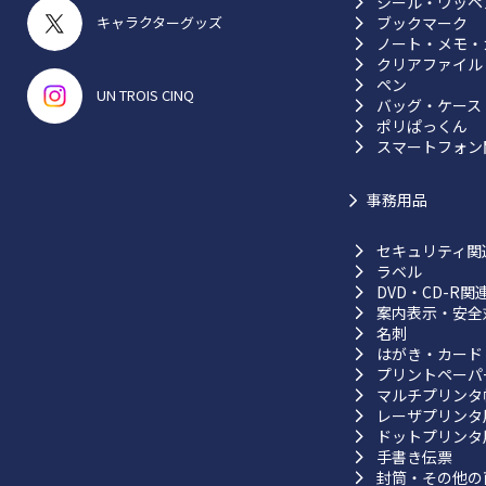
シール・ワッペ
ブックマーク
キャラクターグッズ
ノート・メモ・
クリアファイル
ペン
UN TROIS CINQ
バッグ・ケース
ポリぱっくん
スマートフォン
事務用品
セキュリティ関
ラベル
DVD・CD-R関
案内表示・安全
名刺
はがき・カード
プリントペーパ
マルチプリンタ
レーザプリンタ
ドットプリンタ
手書き伝票
封筒・その他の