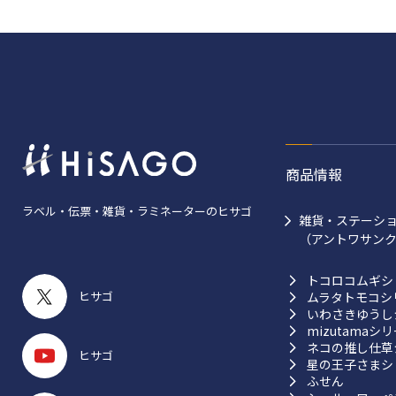
商品情報
ラベル・伝票・雑貨・ラミネーターのヒサゴ
雑貨・ステーシ
（アントワサン
トコロコムギシ
ヒサゴ
ムラタトモコシ
いわさきゆうし
mizutamaシ
ネコの推し仕草
ヒサゴ
星の王子さまシ
ふせん