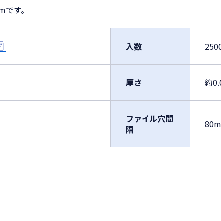
mmです。
入数
250
厚さ
約0.
ファイル穴間
80
隔