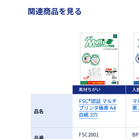
関連商品を見る
素材ちがい
入
FSC®認証 マルチ
マ
プリンタ帳票 A4
票 
品名
白紙 2穴
FSC2001
BP
品番