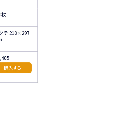
0枚
タテ 210×297
m
1,485
購入する