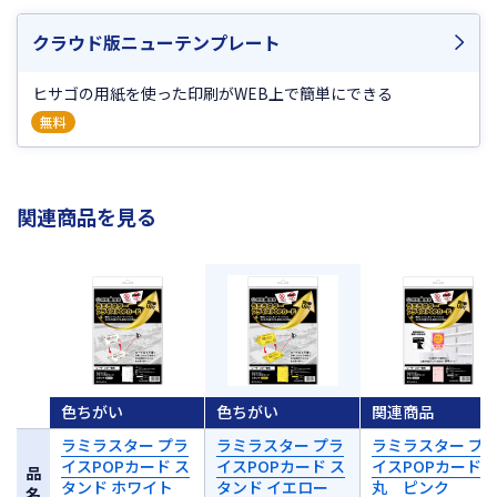
や紙詰まり■印刷後のカール■時間経過による
変色や退色
クラウド版ニューテンプレート
※ まれに、用紙の中に塵状のパルプ屑が混入し
ている場合があります。
ヒサゴの用紙を使った印刷がWEB上で簡単にできる
無料
対応ソフト表はこちら
対応ソフト
入数
8シート
関連商品を見る
サイズ
A4タテ 210×297mm
ミシン目切
り離し後の
210×99mm
サイズ
面付
3
厚さ
0.23mm
色ちがい
色ちがい
関連商品
ラミラスター プラ
ラミラスター プラ
ラミラスター プ
イスPOPカード ス
イスPOPカード ス
イスPOPカード 
品
タンド ホワイト
タンド イエロー
丸 ピンク
名