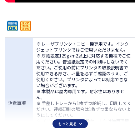
※ レーザプリンタ・コピー機専用です。インク
ジェットプリンタではご使用いただけません。
※ 厚紙設定129g/m2以上に対応する機種でご使
用ください。普通紙設定での印刷はしないでく
ださい。ご使用の前にプリンタの取扱説明書で
使用できる厚さ、坪量を必ずご確認のうえ、ご
使用ください。プリンタによっては対応できな
い場合がございます。
※ 本製品は屋内専用です。耐水性はありませ
ん。
注意事項
※ 手差しトレーから1枚ずつ給紙し、印刷してく
ださい。連続印刷の場合は1枚ずつ重ならないよ
うにしてください。
※ プリンタの機種や印刷設定、または使用環境
もっと見る
により以下のような問題が発生する場合があり
ます。
■トナーが定着しにくい■印刷ムラ■給紙ミス