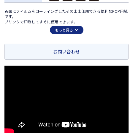
両面にフィルムをコーティングしたそのまま印刷できる便利なPOP用紙
です。
プリンタで印刷してすぐに使用できます。
両面印刷可能。
もっと見る
カード立て不要で、角度も目線に合わせて10段階調整可能です。
油性マジックでの手書きもOK。
挿し込み方を変えるだけで角度が変わる。
ショーケース販売に最適！ひな壇展示の表示や机に置くネームプレート
お問い合わせ
に！
ミシン目でカットせずに繋げて297mm幅でも使える！