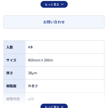
しています。
もっと見る
加工時も加工後もホコリを寄せ付けない静電防止タイプです。
ラミネートする時は2本1セットで使用します。
このロールタイプフィルムを「CP・Roll」（Card Protection Roll の
お問い合わせ
略）と総称しています。
入数
4本
サイズ
450mm×200m
厚さ
38μm
樹脂面
外巻き
紙管内径
φ58
もっと見る