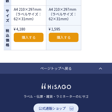
数
A4 210×297mm
A4 210×297mm
サ
（ラベルサイズ：
（ラベルサイズ：
イ
62×31mm）
62×31mm）
ズ
¥ 4,180
¥ 1,595
税
込
購入する
購入する
価
格
ページトップへ戻る
ラベル・伝票・雑貨・ラミネーターのヒサゴ
公式通販ショップ