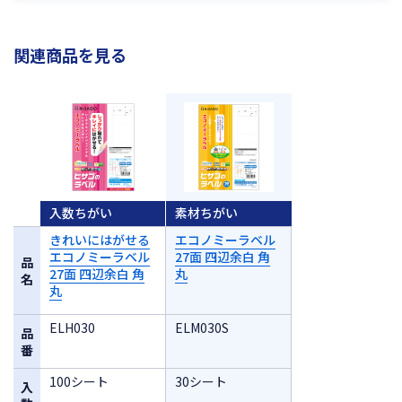
関連商品を見る
入数ちがい
素材ちがい
きれいにはがせる
エコノミーラベル
エコノミーラベル
27面 四辺余白 角
品
27面 四辺余白 角
丸
名
丸
ELH030
ELM030S
品
番
100シート
30シート
入