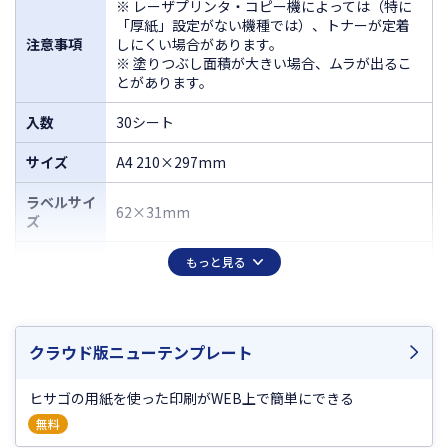
※ レーザプリンタ・コピー機によっては（特に
「厚紙」設定がない機種では）、トナーが定着
注意事項
しにくい場合があります。
※ 塗りつぶし面積が大きい場合、ムラが出るこ
とがあります。
入数
30シート
サイズ
A4 210×297mm
ラベルサイ
62×31mm
ズ
面付
27（3×9）
もっと見る
厚さ
0.19mm
ラベルのみ
クラウド版ニューテンプレート
0.10mm
の厚さ
2
ヒサゴの用紙を使った印刷がWEB上で簡単にできる
坪量
179g/m
程度
無料