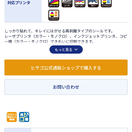
対応プリンタ
しっかり貼れて、キレイにはがせる再剥離タイプのシールです。
レーザプリンタ（カラー・モノクロ）、インクジェットプリンタ、コピ
ー機（カラー・モノクロ）できれいに印刷できます。
手軽に使える30シート入り。
もっと見る
バーコードラベル、管理ラベルなどに便利なサイズです。
個人情報を印刷しても、サッとはがして廃棄できるので、情報の流出防
止にも役立ちます。
ヒサゴ公式通販ショップで購入する
段ボールの再利用やリサイクル時の分別も簡単です。
剥離紙（台紙）は樹脂ラミネート加工をしていませんので、そのまま雑
誌古紙としてリサイクルできます。
お問い合わせ