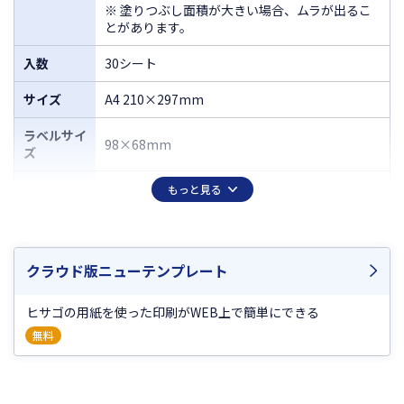
※ 塗りつぶし面積が大きい場合、ムラが出るこ
とがあります。
入数
30シート
サイズ
A4 210×297mm
ラベルサイ
98×68mm
ズ
面付
8（2×4）
もっと見る
厚さ
0.15mm
ラベルのみ
クラウド版ニューテンプレート
0.10mm
の厚さ
2
ヒサゴの用紙を使った印刷がWEB上で簡単にできる
坪量
144g/m
程度
無料