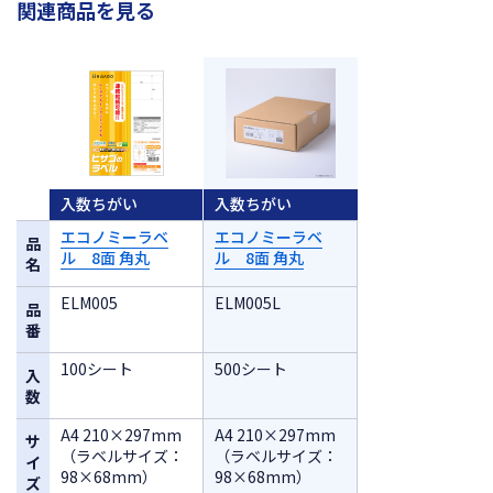
関連商品を見る
入数ちがい
入数ちがい
エコノミーラベ
エコノミーラベ
品
ル 8面 角丸
ル 8面 角丸
名
ELM005
ELM005L
品
番
100シート
500シート
入
数
A4 210×297mm
A4 210×297mm
サ
（ラベルサイズ：
（ラベルサイズ：
イ
98×68mm）
98×68mm）
ズ