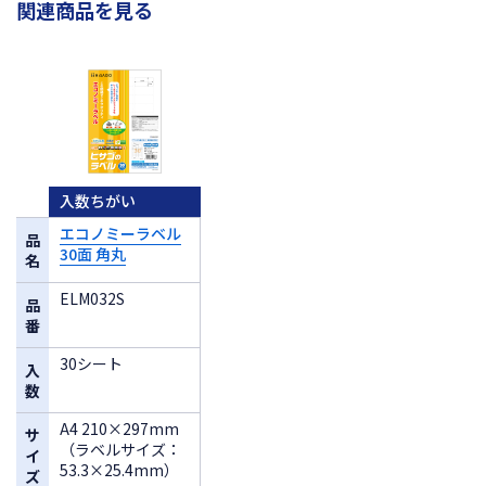
関連商品を見る
入数ちがい
エコノミーラベル
品
30面 角丸
名
ELM032S
品
番
30シート
入
数
A4 210×297mm
サ
（ラベルサイズ：
イ
53.3×25.4mm）
ズ