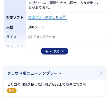
※ 塗りつぶし面積が大きい場合、ムラが出るこ
とがあります。
対応ソフト表はこちら
対応ソフト
入数
100シート
サイズ
A4 210×297mm
ラベルサイ
53.3×25.4mm
ズ
もっと見る
面付
30（3×10）
厚さ
0.15mm
クラウド版ニューテンプレート
ラベルのみ
0.10mm
ヒサゴの用紙を使った印刷がWEB上で簡単にできる
の厚さ
無料
2
坪量
144g/m
程度