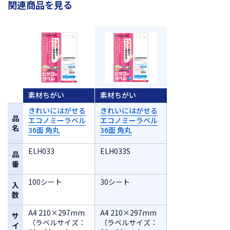
関連商品を見る
素材ちがい
素材ちがい
きれいにはがせる
きれいにはがせる
品
エコノミーラベル
エコノミーラベル
名
36面 角丸
36面 角丸
ELH033
ELH033S
品
番
100シート
30シート
入
数
A4 210×297mm
A4 210×297mm
サ
（ラベルサイズ：
（ラベルサイズ：
イ