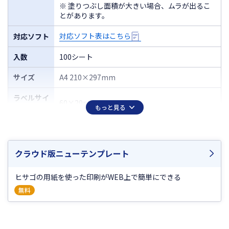
※ 塗りつぶし面積が大きい場合、ムラが出るこ
とがあります。
対応ソフト表はこちら
対応ソフト
入数
100シート
サイズ
A4 210×297mm
ラベルサイ
60×20mm
ズ
もっと見る
面付
36（3×12）
厚さ
0.15mm
クラウド版ニューテンプレート
ラベルのみ
0.10mm
ヒサゴの用紙を使った印刷がWEB上で簡単にできる
の厚さ
無料
2
坪量
144g/m
程度