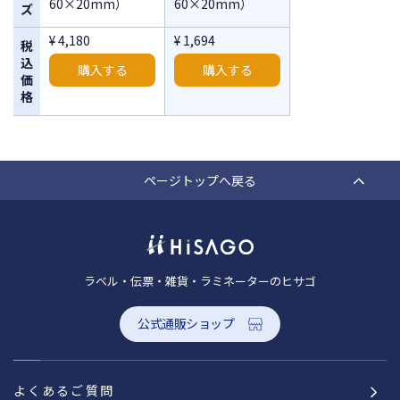
60×20mm）
60×20mm）
ズ
¥ 4,180
¥ 1,694
税
込
購入する
購入する
価
格
ページトップへ戻る
ラベル・伝票・雑貨・ラミネーターのヒサゴ
公式通販ショップ
よくあるご質問