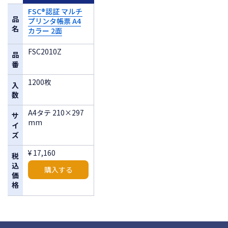
FSC®認証 マルチ
品
プリンタ帳票 A4
名
カラー 2面
FSC2010Z
品
番
1200枚
入
数
A4タテ 210×297
サ
mm
イ
ズ
¥ 17,160
税
込
購入する
価
格