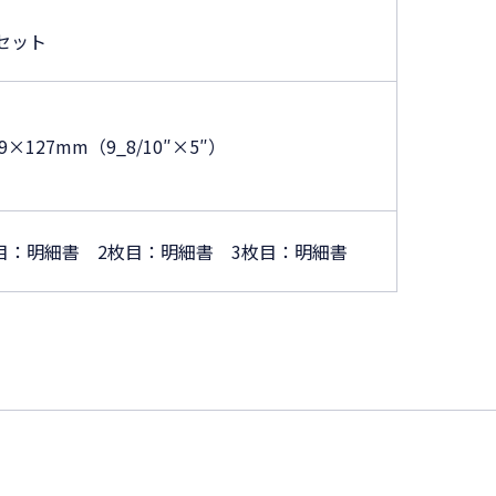
0セット
.9×127mm（9_8/10″×5″）
目：明細書 2枚目：明細書 3枚目：明細書