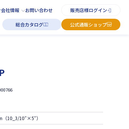
PDFチラシ
よくあるご質問
お知らせ
お問い合わせ
せ
会社情報
お問い合わせ
販売店様ログイン
総合カタログ
公式通販ショップ
P
000766
（10_3/10″×5″）