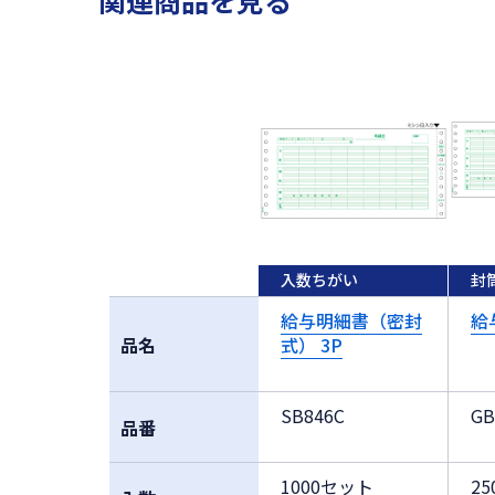
関連商品を見る
入数ちがい
封
給与明細書（密封
給
品名
式） 3P
SB846C
GB
品番
1000セット
2