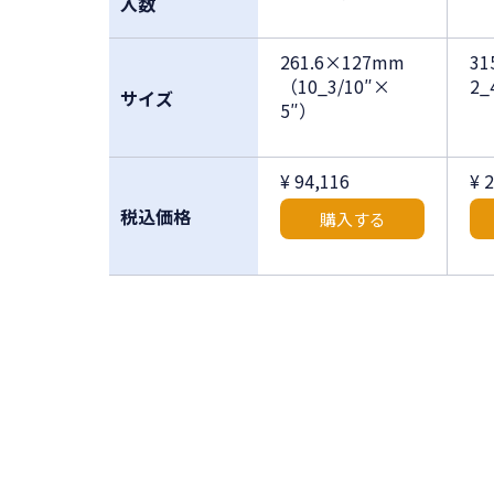
入数
261.6×127mm
3
（10_3/10″×
2_
サイズ
5″）
¥ 94,116
¥ 
税込価格
購入する