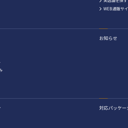
実店舗を探す
WEB通販サ
お知らせ
み
み
ン
対応パッケー