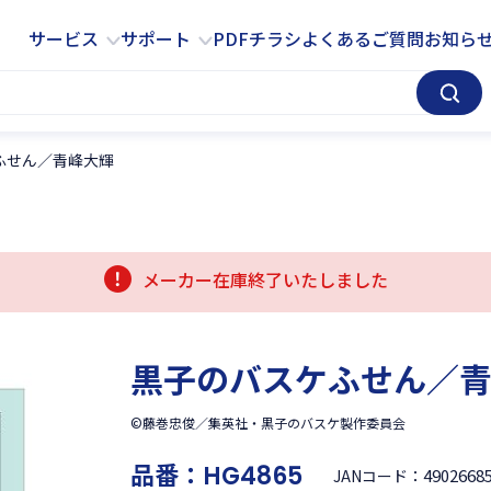
サービス
サポート
サービス
サポート
PDFチラシ
よくあるご質問
お知ら
ふせん／青峰大輝
メーカー在庫終了いたしました
黒子のバスケふせん／
©藤巻忠俊／集英社・黒子のバスケ製作委員会
品番：
HG4865
4902668
JANコード：