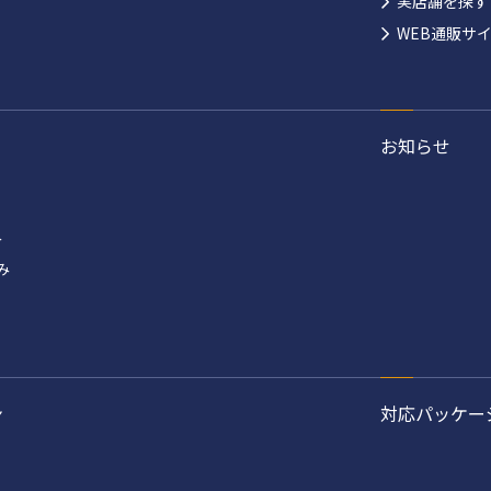
実店舗を探す
WEB通販サ
お知らせ
み
み
ン
対応パッケー