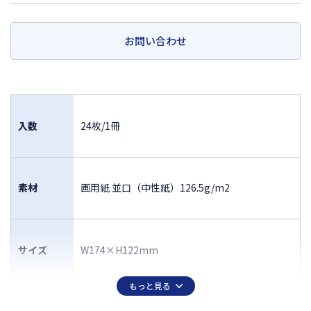
お問い合わせ
入数
24枚/1冊
素材
画用紙 並口（中性紙）126.5g/m2
サイズ
W174×H122mm
もっと見る