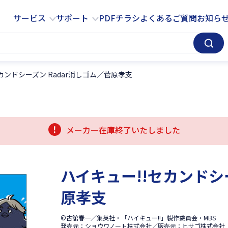
サービス
サポート
サービス
サポート
PDFチラシ
よくあるご質問
お知ら
カンドシーズン Radar消しゴム／菅原孝支
メーカー在庫終了いたしました
ハイキュー!!セカンドシ
原孝支
©古舘春一／集英社・「ハイキュー!!」製作委員会・MBS
発売元：ショウワノート株式会社／販売元：ヒサゴ株式会社