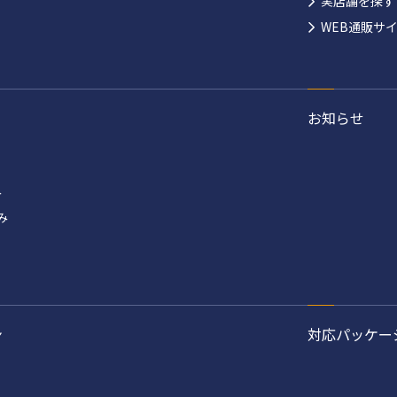
実店舗を探す
WEB通販サ
お知らせ
み
み
ン
対応パッケー