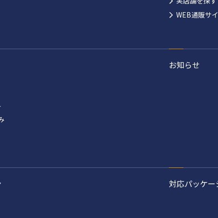
実店舗を探す
WEB通販サ
お知らせ
み
み
ン
対応パッケー