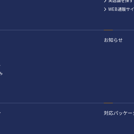
実店舗を探す
WEB通販サ
お知らせ
み
み
ン
対応パッケー