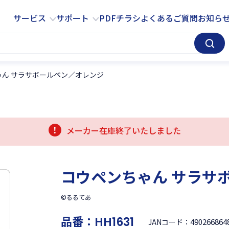
サービス
サポート
サービス
サポート
PDFチラシ
よくあるご質問
お知ら
ゃん サラサボールペン／オレンジ
メーカー在庫終了いたしました
コウペンちゃん サラサ
©るるてあ
品番：
HH1631
490266864
JANコード：