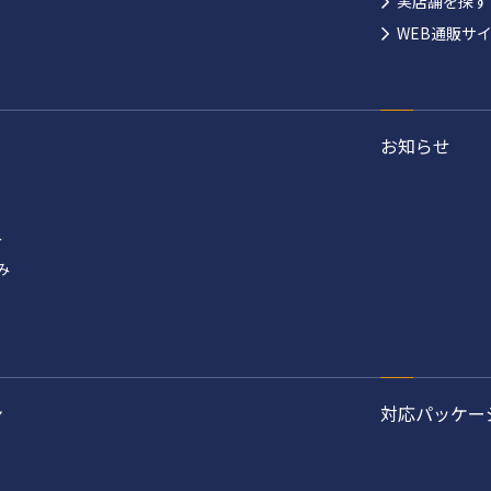
実店舗を探す
WEB通販サ
お知らせ
み
み
ン
対応パッケー