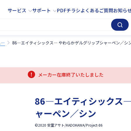
サービス
サポート
サービス
サポート
PDFチラシ
よくあるご質問
お知ら
ス―
86―エイティシックス― やわらかゲルグリップシャーペン／シ
メーカー在庫終了いたしました
86―エイティシックス
ャーペン／シン
©2020 安里アサト/KADOKAWA/Project-86