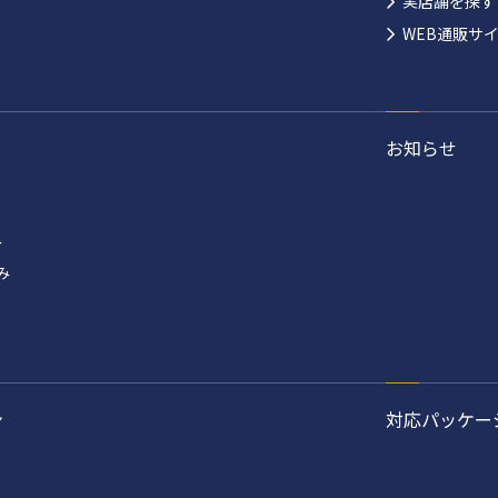
実店舗を探す
WEB通販サ
お知らせ
み
み
ン
対応パッケー