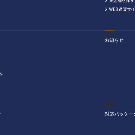
実店舗を探す
WEB通販サ
お知らせ
み
み
ン
対応パッケー