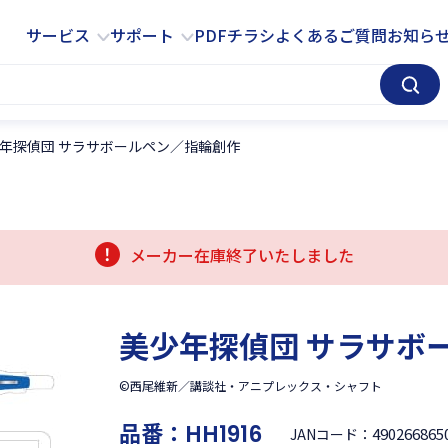
サービス
サポート
サービス
サポート
PDFチラシ
よくあるご質問
お知ら
年探偵団 サラサボールペン／指輪創作
メーカー在庫終了いたしました
美少年探偵団 サラサボ
©西尾維新／講談社・アニプレックス・シャフト
品番：
HH1916
490266865
JANコード：