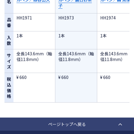
名
子
HH1971
HH1973
HH1974
品
番
1本
1本
1本
入
数
全長143.6mm（軸
全長143.6mm（軸
全長143.6mm（
サ
径11.8mm）
径11.8mm）
径11.8mm）
イ
ズ
¥ 660
¥ 660
¥ 660
税
込
価
格
ページトップへ戻る