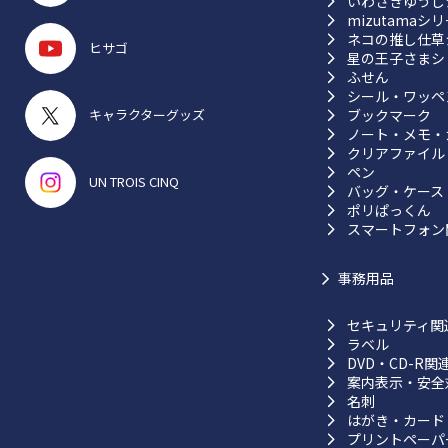
いわさきゆうし
mizutamaシ
ネコの推し仕草
ヒサゴ
星の王子さまシ
ふせん
シール・ワッペ
ブックマーク
キャラクターグッズ
ノート・メモ・
クリアファイル
ペン
UN TROIS CINQ
バッグ・ケース
ポリぱっくん
スマートフォン
事務用品
セキュリティ関
ラベル
DVD・CD-R関
案内表示・安全
名刺
はがき・カード
プリントペーパ