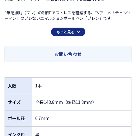
“筆記振動（ブレ）の制御”でストレスを軽減する、TVアニメ「チェンソ
ーマン」のブレないエマルジョンボールペン「ブレン」です。
この商品は日本国外での販売は許諾されておりません
もっと見る
FOR SALE ONLY IN JAPAN
MADE IN JAPAN
お問い合わせ
入数
1本
サイズ
全長143.6mm（軸径11.8mm）
ボール径
0.7mm
インク色
黒