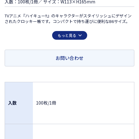
入数：100枚/1冊／ サイズ：W113×H165mm
TVアニメ『ハイキュー!!』のキャラクターがスタイリッシュにデザイン
されたクロッキー帳です。コンパクトで持ち運びに便利なB6サイズ。
この商品は日本国外での販売は許諾されておりません
もっと見る
FOR SALE ONLY IN JAPAN
MADE IN JAPAN
お問い合わせ
入数
100枚/1冊