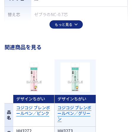
替え芯
ゼブラのNC-0.7芯
もっと見る
関連商品を見る
デザインちがい
デザインちがい
コジコジ ブレンボ
コジコジ ブレンボ
品
ールペン／ピンク
ールペン／グリー
名
ン
HH3272
HH3273