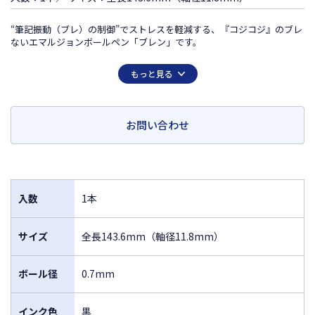
“筆記振動（ブレ）の制御”でストレスを軽減する、『コジコジ』のブレ
ないエマルジョンボールペン「ブレン」です。
この商品は日本国外での販売は許諾されておりません
もっと見る
FOR SALE ONLY IN JAPAN
MADE IN JAPAN
お問い合わせ
入数
1本
サイズ
全長143.6mm（軸径11.8mm）
ボール径
0.7mm
インク色
黒