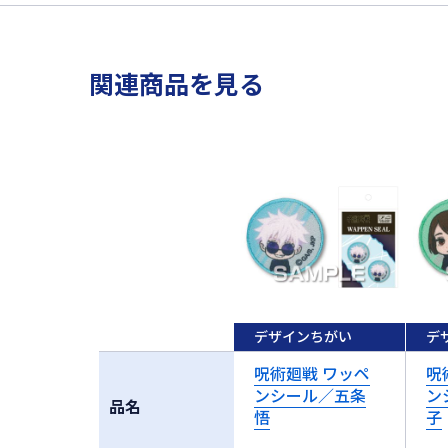
関連商品を見る
デザインちがい
デ
呪術廻戦 ワッペ
呪
ンシール／五条
ン
品名
悟
子