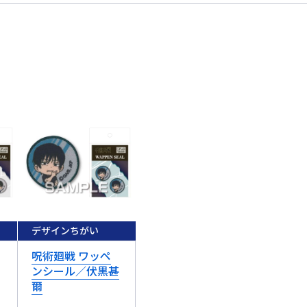
デザインちがい
呪術廻戦 ワッペ
ンシール／伏黒甚
爾