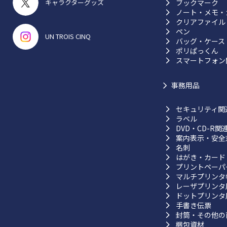
ブックマーク
キャラクターグッズ
ノート・メモ・
クリアファイル
ペン
UN TROIS CINQ
バッグ・ケース
ポリぱっくん
スマートフォン
事務用品
セキュリティ関
ラベル
DVD・CD-R関
案内表示・安全
名刺
はがき・カード
プリントペーパ
マルチプリンタ
レーザプリンタ
ドットプリンタ
手書き伝票
封筒・その他の
梱包資材