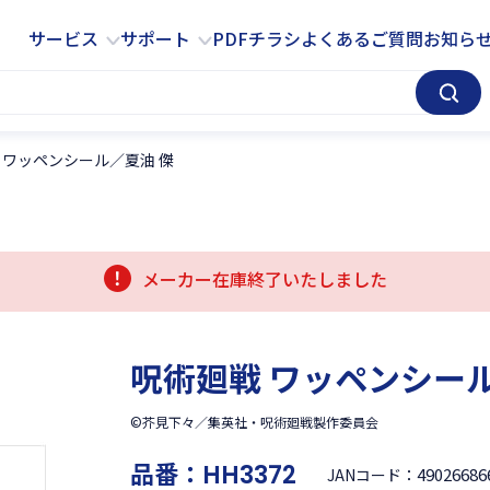
サービス
サポート
サービス
サポート
PDFチラシ
よくあるご質問
お知ら
 ワッペンシール／夏油 傑
メーカー在庫終了いたしました
呪術廻戦 ワッペンシール
©芥見下々／集英社・呪術廻戦製作委員会
品番：
HH3372
49026686
JANコード：