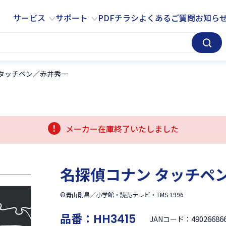
サービス
サポート
サービス
サポート
PDFチラシ
よくあるご質問
お知ら
 タッチペン／赤井秀一
メーカー在庫終了いたしました
名探偵コナン タッチペ
©青山剛昌／小学館・読売テレビ・TMS 1996
品番：
HH3415
49026686
JANコード：