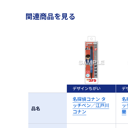
関連商品を見る
デザインちがい
デ
名探偵コナン タ
名
ッチペン／江戸川
ッ
品名
コナン
蘭