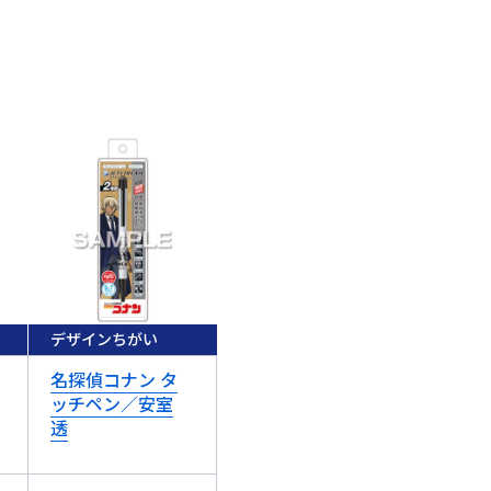
デザインちがい
名探偵コナン タ
ッチペン／安室
透