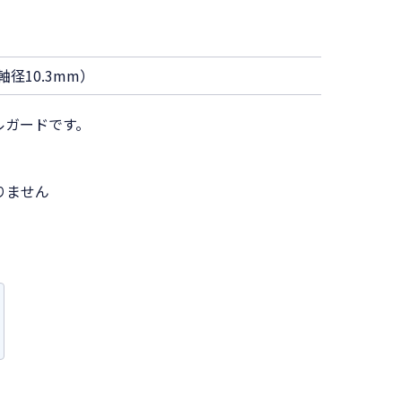
軸径10.3mm）
ルガードです。
りません