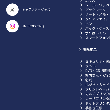
ふせん
シール・ワッペ
ブックマーク
キャラクターグッズ
ノート・メモ・
クリアファイル
ペン
UN TROIS CINQ
バッグ・ケース
ポリぱっくん
スマートフォン
事務用品
セキュリティ関
ラベル
DVD・CD-R関
案内表示・安全
名刺
はがき・カード
プリントペーパ
マルチプリンタ
レーザプリンタ
ドットプリンタ
手書き伝票