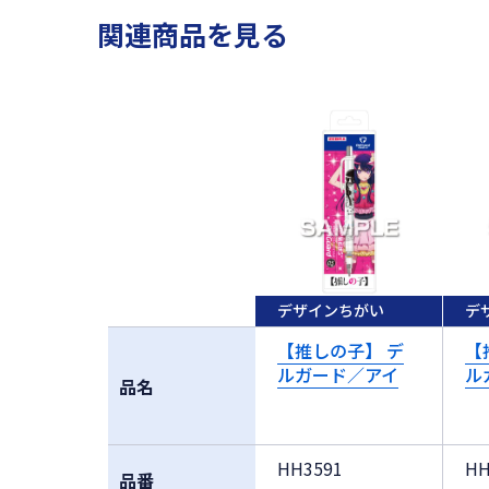
関連商品を見る
デザインちがい
デ
【推しの子】 デ
【
ルガード／アイ
ル
品名
HH3591
HH
品番