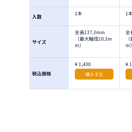
1本
1
入数
全長137.3mm
全
（最大軸径10.3m
（
サイズ
m）
m
¥ 1,430
¥ 
税込価格
購入する