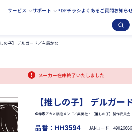
サービス
サポート
サービス
サポート
PDFチラシ
よくあるご質問
お知ら
しの子】 デルガード／有馬かな
メーカー在庫終了いたしました
【推しの子】 デルガー
©赤坂アカ×横槍メンゴ／集英社・【推しの子】製作委員会
品番：
HH3594
4902668
JANコード：