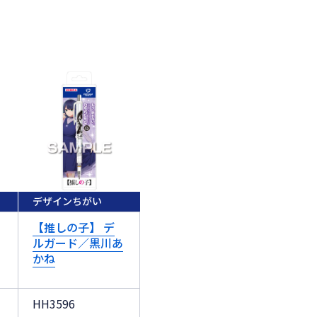
デザインちがい
【推しの子】 デ
ルガード／黒川あ
かね
HH3596