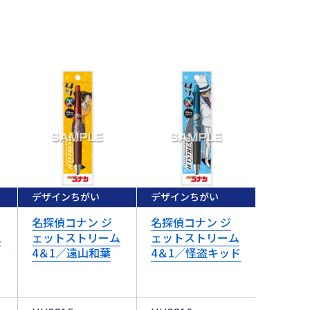
デザインちがい
デザインちがい
デザイン
名探偵コナン ジ
名探偵コナン ジ
名探偵コ
ム
ェットストリーム
ェットストリーム
ェット
4＆1／遠山和葉
4＆1／怪盗キッド
4＆1／