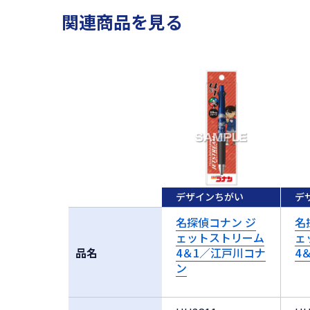
関連商品を見る
デザインちがい
デ
名探偵コナン ジ
名
ェットストリーム
ェ
品名
4＆1／江戸川コナ
4
ン