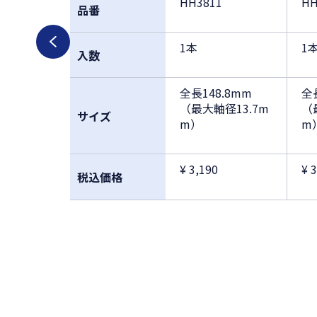
HH3811
HH
品番
1本
1
入数
全長148.8mm
全
（最大軸径13.7m
（
サイズ
m）
m
¥ 3,190
¥ 
税込価格