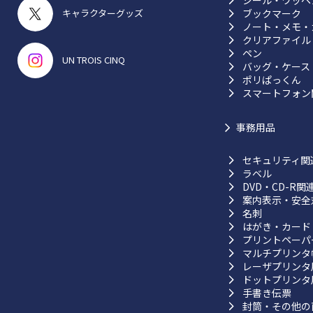
シール・ワッペ
ブックマーク
キャラクターグッズ
ノート・メモ・
クリアファイル
ペン
UN TROIS CINQ
バッグ・ケース
ポリぱっくん
スマートフォン
事務用品
セキュリティ関
ラベル
DVD・CD-R関
案内表示・安全
名刺
はがき・カード
プリントペーパ
マルチプリンタ
レーザプリンタ
ドットプリンタ
手書き伝票
封筒・その他の