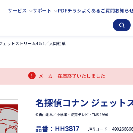
サービス
サポート
サービス
サポート
PDFチラシ
よくあるご質問
お知ら
ジェットストリーム4＆1／大岡紅葉
メーカー在庫終了いたしました
名探偵コナン ジェット
©青山剛昌／小学館・読売テレビ・TMS 1996
品番：
HH3817
49026686
JANコード：