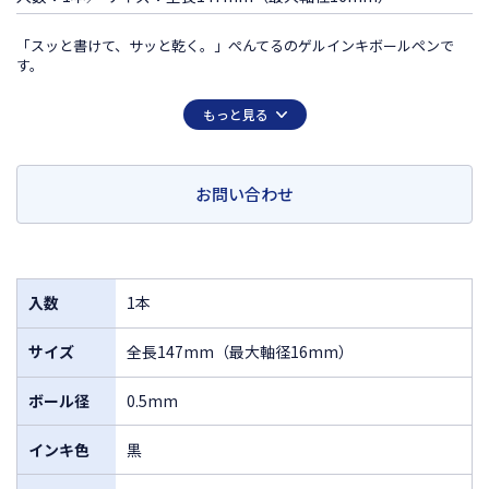
「スッと書けて、サッと乾く。」ぺんてるのゲルインキボールペンで
す。
この商品は日本国外での販売は許諾されておりません
もっと見る
FOR SALE ONLY IN JAPAN
MADE IN JAPAN
お問い合わせ
入数
1本
サイズ
全長147mm（最大軸径16mm）
ボール径
0.5mm
インキ色
黒