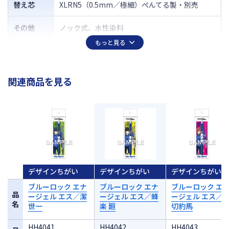
替え芯
XLRN5（0.5mm／極細）ぺんてる製・別売
その他
ノック式、水性染料
もっと見る
関連商品を見る
デザインちがい
デザインちがい
デザインちがい
ブルーロック エナ
ブルーロック エナ
ブルーロック エ
品
ージェル エス／潔
ージェル エス／蜂
ージェル エス／
名
世一
楽 廻
切豹馬
HH4041
HH4042
HH4043