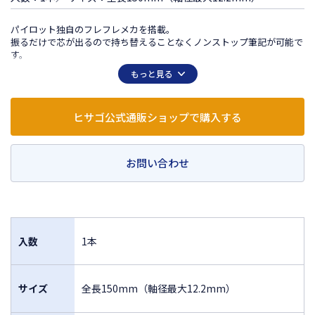
パイロット独自のフレフレメカを搭載。
振るだけで芯が出るので持ち替えることなくノンストップ筆記が可能で
す。
もっと見る
この商品は日本国外での販売は許諾されておりません
FOR SALE ONLY IN JAPAN
ヒサゴ公式通販ショップで購入する
MADE IN JAPAN
お問い合わせ
入数
1本
サイズ
全長150mm（軸径最大12.2mm）