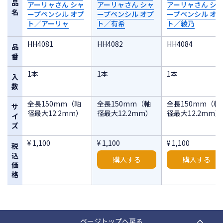
品
アーリャさん シャ
アーリャさん シャ
アーリャさん シ
名
ープペンシル オプ
ープペンシル オプ
ープペンシル オ
ト／アーリャ
ト／有希
ト／綾乃
HH4081
HH4082
HH4084
品
番
1本
1本
1本
入
数
全長150mm（軸
全長150mm（軸
全長150mm（軸
サ
径最大12.2mm）
径最大12.2mm）
径最大12.2mm）
イ
ズ
¥ 1,100
¥ 1,100
¥ 1,100
税
込
購入する
購入する
価
格
ページトップへ戻る