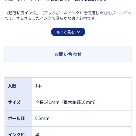
『超低粘度インク』（マッハボールインク）を使用した油性ボールペン
です。さらさらしたインクで滑らかな書き心地です。
この商品は日本国外での販売は許諾されておりません
もっと見る
FOR SALE ONLY IN JAPAN
MADE IN JAPAN
お問い合わせ
入数
1本
サイズ
全長141mm（最大軸径10mm）
ボール径
0.5mm
インク色
黒